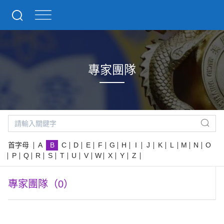
專家團隊
首字母
A
B
C
D
E
F
G
H
I
J
K
L
M
N
O
P
Q
R
S
T
U
V
W
X
Y
Z
專家團隊（0）