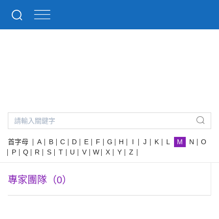
專家團隊
首字母
A
B
C
D
E
F
G
H
I
J
K
L
M
N
O
P
Q
R
S
T
U
V
W
X
Y
Z
專家團隊（0）