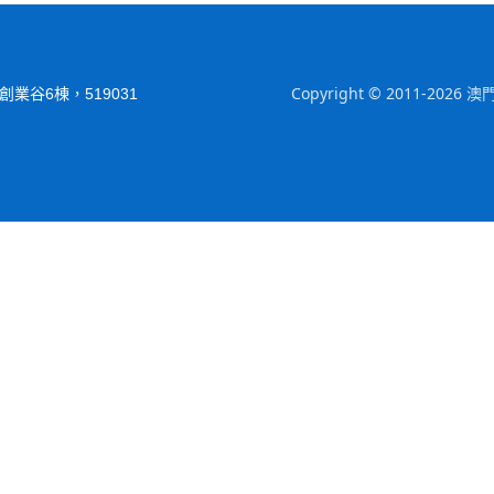
Copyright © 2011-
業谷6棟，519031