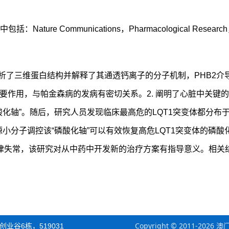
 Communications，Pharmacological Researc
解析了三维蛋白结构并解释了其通透钙离子的分子机制，PHB2介
作用，与帕金森病的发病有密切关系。2. 阐明了心脏中关键的K
化轴”。随后，研究人员发现临床最高危的LQT1突变体都分布于
小分子调控该“磷酸化轴”可以有效恢复高危LQT1突变体的磷酸
心律失常，该研究对从中药中开发新的治疗方案有指导意义。相关
Copyright © 2011-
业谷6栋，519031