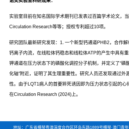
诺奖实验室科研成果：
实验室目前在知名国际学术期刊已发表过百篇学术论文，当中包括：Nature
Circulation Research等等；授权专利超过10项。
研究团队最新研究发现：1. 一个新型钙通道PHB2，合作
钙离子内流，在线粒体钙稳态和线粒体ATP的产生中具有重要
钾通道在压力状态下的磷酸化调控分子机制，并定义了“磷酸
化轴”附近，证明了其生理重要性。研究人员还发现通过外源
性。由于LQT1病人的首要猝死诱因即为压力状态引起的
在Circulation Research (2024)上。
地址：广东省横琴粤澳深度合作区环岛东路1889号横琴·澳门青年创