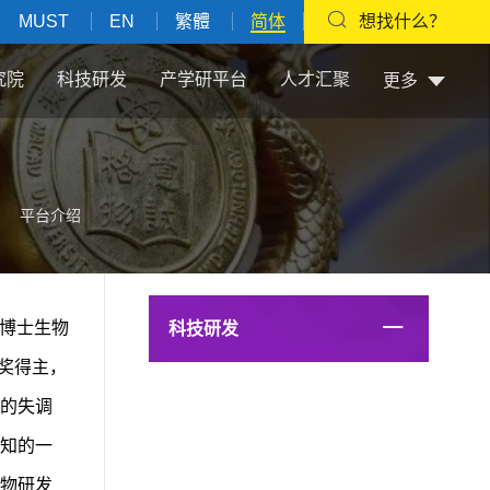
MUST
EN
繁體
简体
想找什么？
究院
科技研发
产学研平台
人才汇聚
更多
平台介绍
尔博士生物
科技研发
学奖得主，
的失调
已知的一
物研发