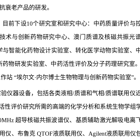
抗衰老产品的研发。
，目前下设
10
个研究室和研究中心：中药质量评价与
技术与创新药物研究中心、澳门质谱及核磁共振光
学与智能化药物设计实验室、转化医学动物实验室、
新药物研发实验室、中药活性评价及分子药理研究室
工作站
“
埃尔文
·
内尔博士生物物理与创新药物实验室
”
。
实验仪器设备，包括各类液相
/
质谱和气相
/
质谱联用仪
活性评价研究所需的高端的化学分析和系统生物学组
0MHz
超导核磁共振波谱仪、基质辅助激光解吸电离
用仪、布鲁克
QTOF
液质联用仪、
Agilent
液质联用仪