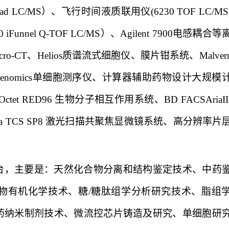
Quad LC/MS
）、飞行时间液质联用仪
(6230 TOF LC/MS
0 iFunnel Q-TOF LC/MS
）、
Agilent 7900
电感耦合等
cro-CT
、
Helios
质谱流式细胞仪、膜片钳系统、
Malver
enomics
单细胞测序仪、计算器辅助药物设计大规模
Octet RED96
生物分子相互作用系统、
BD FACSAriaII
ca TCS SP8
激光扫描共聚焦显微镜系统、高分辨率片
台，主要是：天然化合物分离和结构鉴定技术、中药
物有机化学技术、糖
/
糖肽组学分析研究技术、脂组
药纳米制剂技术、微流控芯片铸造及研究、单细胞研