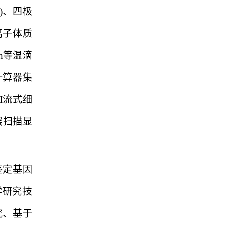
)
、四极
离子体质
n
等温滴
计算器集
I
流式细
层扫描显
鉴定基因
学研究技
究、基于