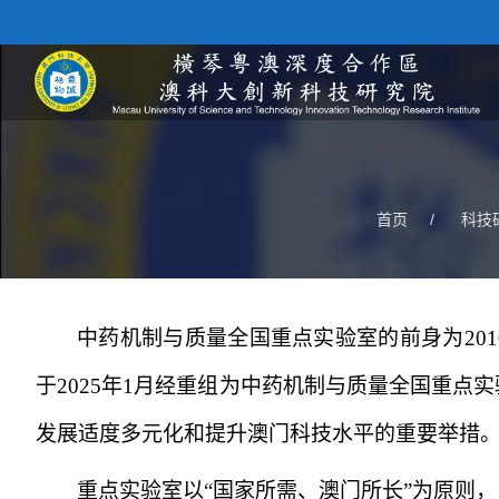
首页
/
科技
中药机制与质量全国重点实验室的前身为
201
于
2025
年
1
月经重组为中药机制与质量全国重点实
发展适度多元化和提升澳门科技水平的重要举措
重点实验室以
“
国家所需、澳门所长
”
为原则，