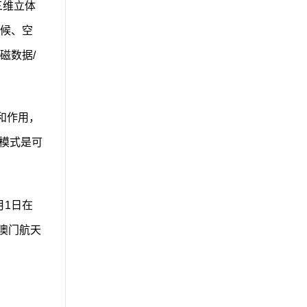
三维立体
候、空
磁数据/
和作用，
的模式是可
月1日在
焦于澳门航天