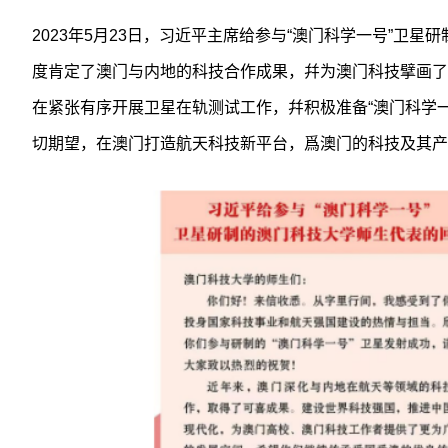
2023年5月23日，习近平主席给参与“澳门科学一号”卫
度肯定了澳门与内地的科技合作成果，幷
为
澳门科技擘画了
在紧张有序开展卫星在轨测试工作，幷积极准备“澳门科学一
切期望，在澳门打造航天科技新平台，爲澳门的科技及其产