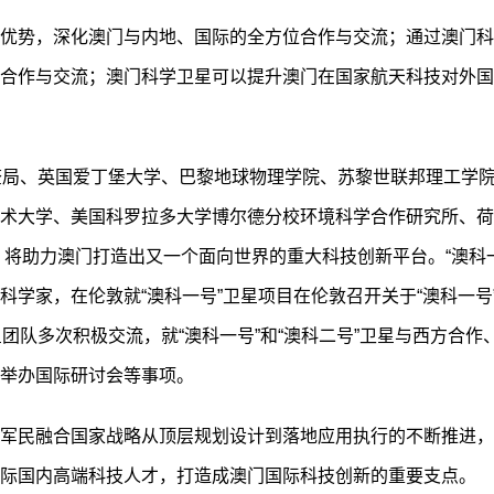
优势，深化澳门与内地、国际的全方位合作与交流；通过澳门科
合作与交流；澳门科学卫星可以提升澳门在国家航天科技对外国
查局、英国爱丁堡大学、巴黎地球物理学院、苏黎世联邦理工学
术大学、美国科罗拉多大学博尔德分校环境科学合作研究所、荷
，将助力澳门打造出又一个面向世界的重大科技创新平台。“澳科
学家，在伦敦就“澳科一号”卫星项目在伦敦召开关于“澳科一号
团队多次积极交流，就“澳科一号”和“澳科二号”卫星与西方合作
举办国际研讨会等事项。
军民融合国家战略从顶层规划设计到落地应用执行的不断推进，
际国内高端科技人才，打造成澳门国际科技创新的重要支点。