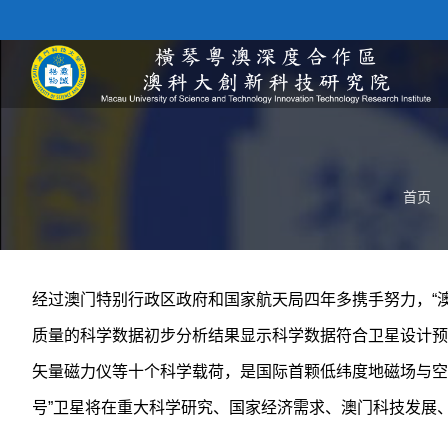
首页
经过澳门特别行政区政府和国家航天局四年多携手努力，“澳
质量的科学数据初步分析结果显示科学数据符合卫星设计预期
矢量磁力仪等十个科学载荷，是国际首颗低纬度地磁场与空
号”卫星将在重大科学研究、国家经济需求、澳门科技发展