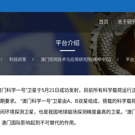
首页
关于研
平台介绍
/
科技研发
/
澳门空间技术与应用研究院(横琴中心)
/
平台
门科学一号”卫星于5月21日成功发射，目前所有科学载荷运行
要求。 “澳门科学一号”卫星由A、B双星组成，搭载的科学载荷
间环境探测卫星，也是我国地球磁场探测精度最高的卫星。“澳
、澳门国际影响起到不可替代的作用。