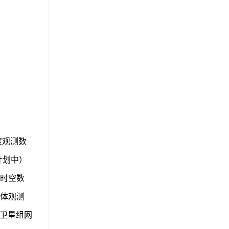
度观测数
计划中）
气时空数
体观测
”卫星组网