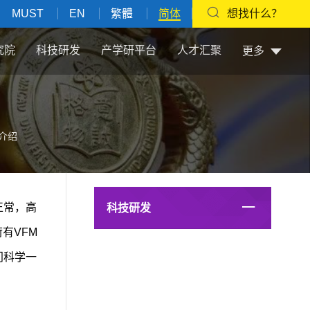
MUST
EN
繁體
简体
想找什么？
究院
科技研发
产学研平台
人才汇聚
更多
介绍
正常，高
科技研发
有VFM
门科学一