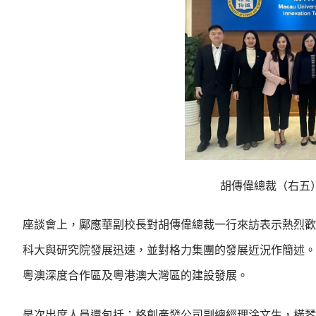
胡傳偉總裁（右五
座談會上，鄺應華副校長對胡傳偉總裁一行來訪表示熱烈歡
科大與研究院發展迅速，並對格力集團的發展近況作簡述。
粵澳深度合作區及粵港澳大灣區的建設發展。
是次出席人員還包括：格創產發公司副總經理涂文生，橫琴