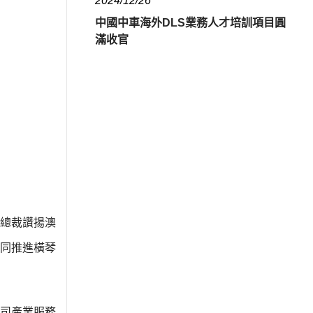
2024/12/26
中國中車海外DLS業務人才培訓項目圓
滿收官
總裁讚揚澳
同推進橫琴
司產業服務