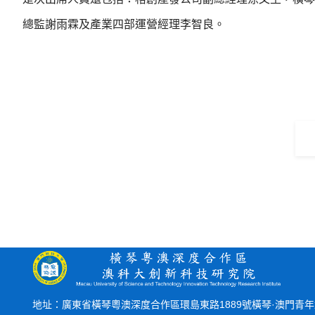
總監謝雨霖及產業四部運營經理李智良。
地址：廣東省橫琴粵澳深度合作區環島東路1889號橫琴·澳門青年創