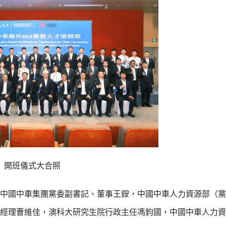
開班儀式大合照
中國中車集團黨委副書記、董事王銨，中國中車人力資源部（黨
經理曹維佳，澳科大研究生院行政主任馮鈞國，中國中車人力資