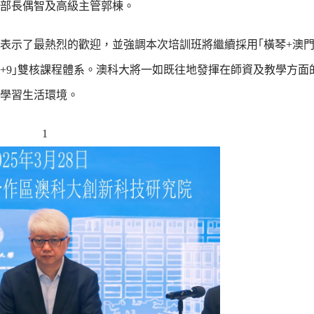
部長偶智及高級主管郭棟。
表示了最熱烈的歡迎，並強調本次培訓班將繼續採用｢橫琴+澳門
+9｣雙核課程體系。澳科大將一如既往地發揮在師資及教學方面
學習生活環境。
1