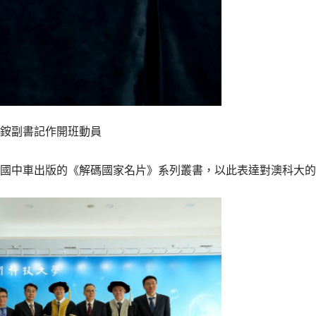
銨副書記作開班動員
中國中車出版的《解碼國家名片》系列叢書，以此表達對澳科大