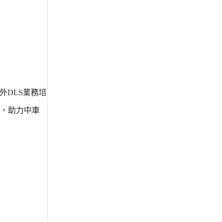
外DLS業務培
，助力中車