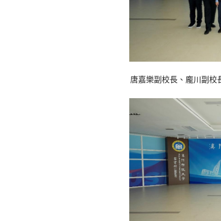
唐嘉樂副校長、龐川副校