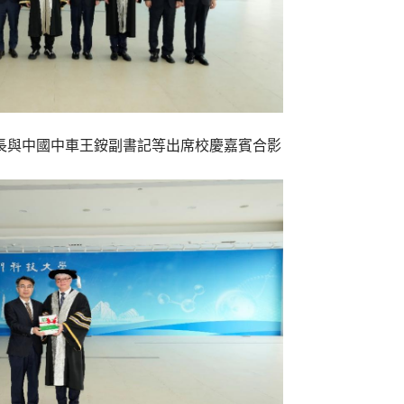
長與中國中車王銨副書記等出席校慶嘉賓合影