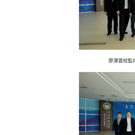
廖澤雲校監