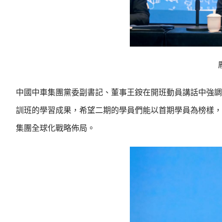
中國中車集團黨委副書記、董事王銨在開班動員講話中強調
訓班的學習成果，希望二期的學員們能以首期學員為榜樣，
集團全球化戰略佈局。