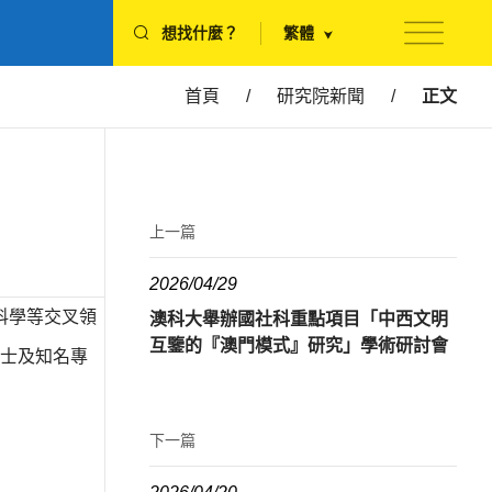
想找什麼？
繁體
首頁
/
研究院新聞
/
正文
上一篇
2026/04/29
科學等交叉領
澳科大舉辦國社科重點項目「中西文明
互鑒的『澳門模式』研究」學術研討會
士及知名專
下一篇