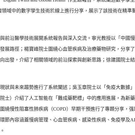
授就腫瘤領域中的數字孿生技術於線上進行分享，展示了該技術在精準
與前沿醫學技術展開系統報告與深入交流。寧光教授以「中國慢
發展路徑；楊寶峰院士圍繞心血管疾病及治療藥物研究，分享了
向出發，介紹了相關領域的前沿探索與創新思路；徐建國院士結
現狀與未來趨勢進行了系統闡述；吳玉章院士以「免疫大數據」
院士）介紹了人工智能在「難成藥靶標」中的應用進展，為新藥
圍繞慢性阻塞性肺疾病（COPD）早期干預進行了專題分享，强
環節內容涵蓋慢病管理、心血管疾病、感染性疾病、免疫學及A
。