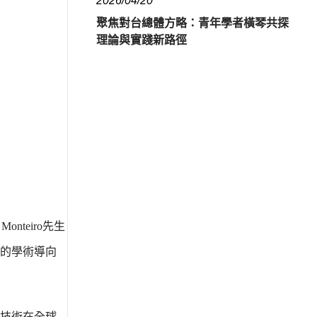
2026/04/20
聚焦對台總體方略：青年學者橫琴共探
理論與實踐新路徑
 Monteiro先生
的學術導向
孿生技術在全球