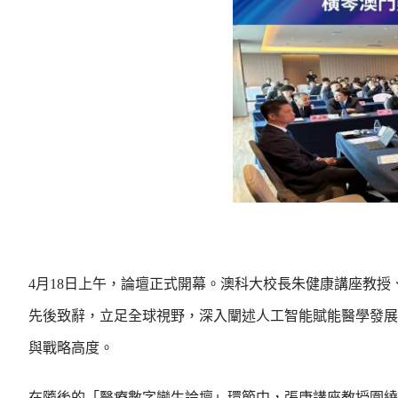
4月18日上午，論壇正式開幕。澳科大校長朱健康講座教
先後致辭，立足全球視野，深入闡述人工智能賦能醫學發展
與戰略高度。
在隨後的「醫療數字孿生論壇」環節中，張康講座教授圍繞 “Digita