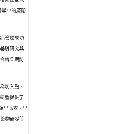
醫學中的廣闊
病管理成功
基礎研究與
合傳染病防
為切入點，
研發提供了
調早篩查、早
I藥物研發等