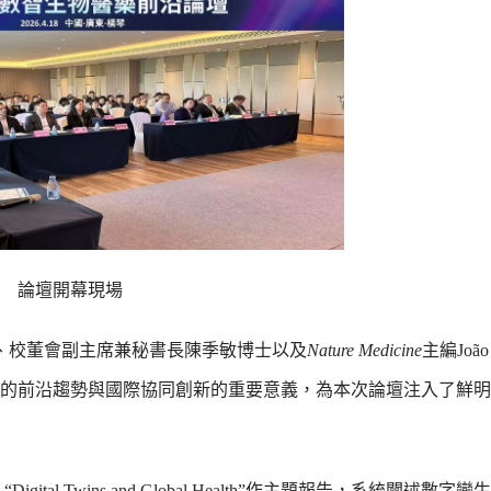
論壇開幕現場
授、校董會副主席兼秘書長陳季敏博士以及
Nature Medicine
主編João
的前沿趨勢與國際協同創新的重要意義，為本次論壇注入了鮮明
l Twins and Global Health”作主題報告，系統闡述數字