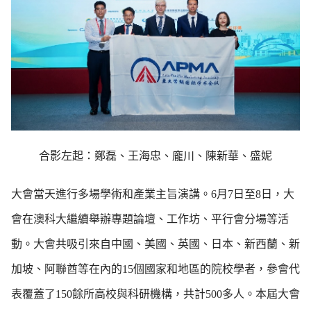
合影左起：鄭磊、王海忠、龐川、陳新華、盛妮
大會當天進行多場學術和產業主旨演講。6月7日至8日，大
會在澳科大繼續舉辦專題論壇、工作坊、平行會分場等活
動。大會共吸引來自中國、美國、英國、日本、新西蘭、新
加坡、阿聯酋等在內的15個國家和地區的院校學者，參會代
表覆蓋了150餘所高校與科研機構，共計500多人。本屆大會