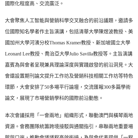
國際化程度高、交流廣泛。
大會聚焦人工智能與營銷科學交叉融合的前沿議題，邀請多
位國際知名學者作主旨演講，包括清華大學陳煜波教授、美
國加州大學河濱分校Thomas Kramer教授、新加坡國立大學
Leonard Lee教授、喬治亞大學Julio Savilla教授等。主旨演講
嘉賓為與會者呈現兼具理論深度與實踐啟發的前沿洞見。大
會還設置期刊論文提升工作坊及營銷科技相關工作坊等特色
環節，大會安排了50多場平行論壇，交流匯報300多篇學術
論文，展現了市場營銷學科的國際前沿動態。
本次會議採用「一會兩地」組織形式，聯動澳門與橫琴兩地
資源。會務團隊統籌跨境接駁與通關指引，串聯兩地重要場
館與口岸，推動會議議程高效銜接，為與會代表提供「一程