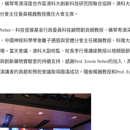
，橫琴粵澳深度合作區澳科大創新科技研究院聯合協辦。澳科大
通道與受體分會主任委員楊巍教授擔任大會主席。
win Neher、科技發展基金行政委員科技顧問劉良綱教授、橫琴粵
、中國神經科學學會離子通道與受體分會主任楊巍教授、科隆大
等嘉賓出席活動現場。當天會議，澳科大副校監、校長李行偉講座教授以視頻
物實驗室的持續支持，感謝Prof. Erwin Neher的加入
貢獻和預祝會議取得圓滿成功。隨後楊巍教授和Prof. Erwin