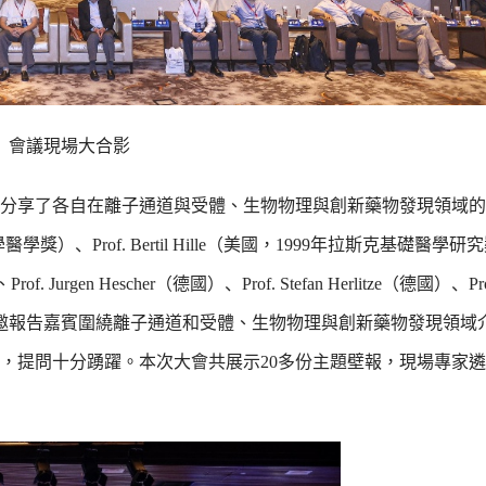
會議現場大合影
分享了各自在離子通道與受體、生物物理與創新藥物發現領域的
理學醫學獎）、Prof. Bertil Hille（美國，1999年拉斯克基礎醫
Hescher（德國）、Prof. Stefan Herlitze（德國）、Prof. S
（德國）等46位受邀報告嘉賓圍繞離子通道和受體、生物物理與創新藥物發現
，提問十分踴躍。本次大會共展示20多份主題壁報，現場專家遴