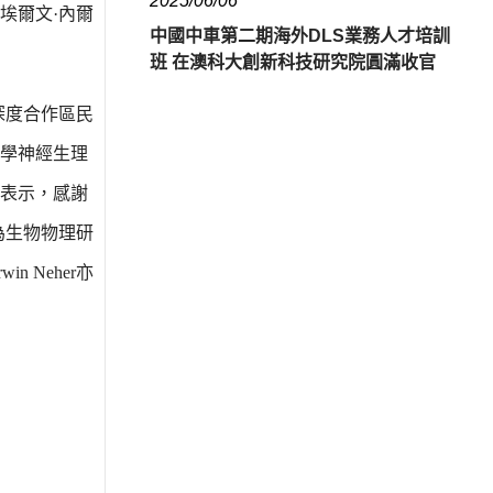
2025/06/06
埃爾文·內爾
中國中車第二期海外DLS業務人才培訓
班 在澳科大創新科技研究院圓滿收官
澳深度合作區民
學神經生理
致辭表示，感謝
，為生物物理研
 Neher亦