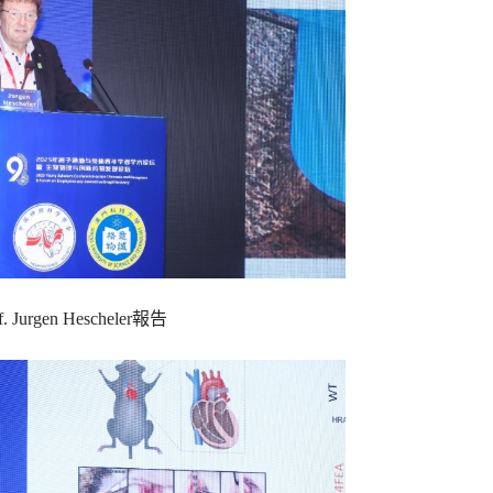
f. Jurgen Hescheler報告