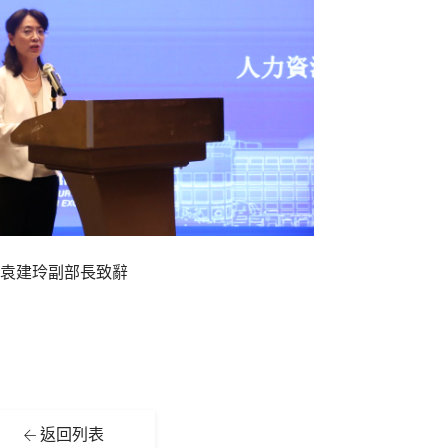
袁建玲副部長致辭
返回列表