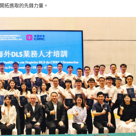
力開拓進取的先鋒力量。