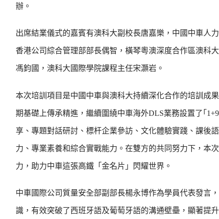
辦。
出席結業儀式的嘉賓有澳科大副校長唐嘉樂，中國中車人力
香港公司綜合管理部部長偶智，橫琴粵澳深度合作區澳科大
馮鈞國，澳科大國際學院課程主任宋灝岩。
本次培訓項目是中國中車與澳科大持續深化合作的培訓成果，
期基礎上傳承精進，繼續圍繞中車海外DLS業務設置了｢1
享、專題對話研討、標杆企業參訪、文化體驗實踐、課後語
力、專業素養和綜合實戰能力。在雙方的共同努力下，本次
力，助力中車這張高鐵「金名片」閃耀世界。
中車國際公司質量安全部副部長楊永博作為學員代表發言，
識，有效突破了西班牙語及葡萄牙語的溝通壁壘，顯著提升