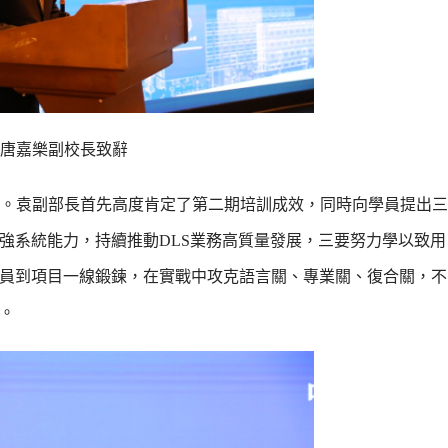
唐嘉樂副校長致辭
。袁副部長首先高度肯定了第二期培訓成效，同時向學員提出三
增強系統能力，持續推動DLS業務高質量發展，三要努力學以致
學員到項目一線鍛鍊，在實戰中攻克語言關、專業關、復合關，
。