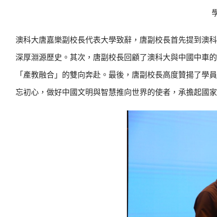
澳科大唐嘉樂副校長代表大學致辭，唐副校長首先提到澳科
深厚淵源歷史。其次，唐副校長回顧了澳科大與中國中車的
「產教融合」的雙向奔赴。最後，唐副校長高度贊揚了學員
忘初心，做好中國文明與智慧推向世界的使者，承擔起國家