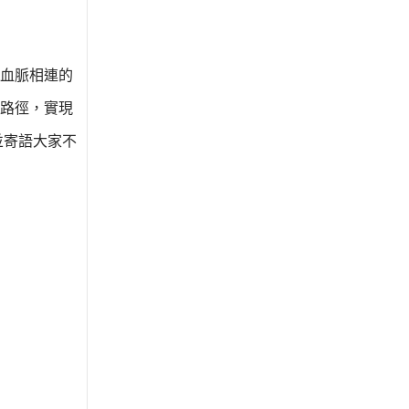
血脈相連的
路徑，實現
並寄語大家不