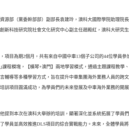
資源部（黨委幹部部）副部長袁建玲，澳科大國際學院助理院長
創新科技研究院社會文化研究中心副主任趙殿紅，澳科大研究生
項目為期2個月，共有來自中國中車13個子公司的44位學員參
+9｣課程模塊，【橫琴+澳門】兩地學習模式，通過主題課程教學
言輔導等多種學習方式，旨在提升中車集團海外業務人員的跨文
培訓項目圓滿成功，為學員們的未來發展及中車海外業務的開展
他提到本次在澳科大舉辦的培訓，顯著深化並系統拓展了學員們
了學員並高效推進DLS項目的綜合實戰能力。未來，全體學員