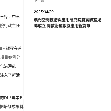
下一篇
2025/04/29
王婷，中車
澳門空間技術與應用研究院雙實驗室揭
院行政主任
牌成立 開啟衛星數據應用新篇章​
加。課程在首
、項目案例分
化溝通能
注入了新活
的DLS專業知
將把培訓成果轉