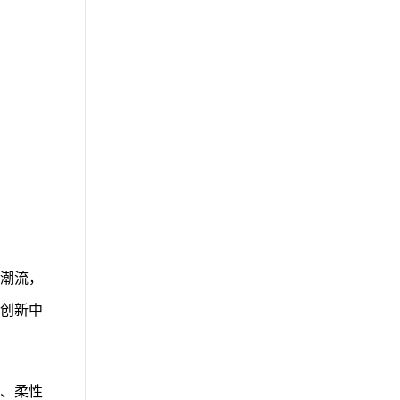
潮流，
创新中
、柔性